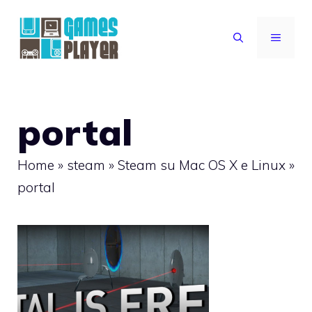
Vai
al
MENU
contenuto
portal
Home
»
steam
»
Steam su Mac OS X e Linux
»
portal