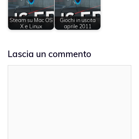
Steam su Mac OS
Giochi in uscita
X e Linux
aprile 2011
Lascia un commento
Commento