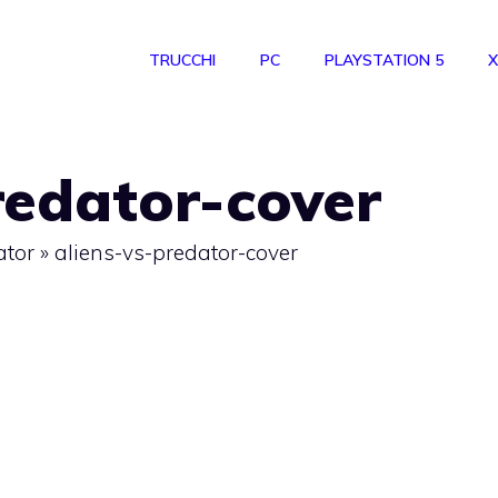
TRUCCHI
PC
PLAYSTATION 5
X
redator-cover
ator
»
aliens-vs-predator-cover