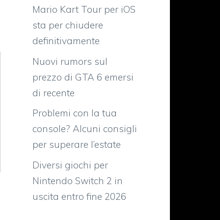
Mario Kart Tour per iOS
sta per chiudere
definitivamente
Nuovi rumors sul
prezzo di GTA 6 emersi
di recente
Problemi con la tua
console? Alcuni consigli
per superare l’estate
Diversi giochi per
Nintendo Switch 2 in
uscita entro fine 2026