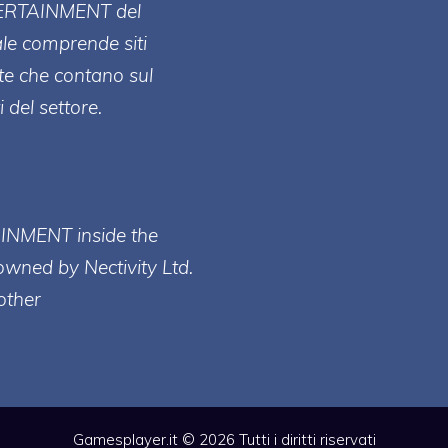
ERT
AINMENT
del
ale comprende siti
te che contano sul
 del settore.
AINMENT inside the
owned by Nectivity Ltd.
other
Gamesplayer.it © 2026 Tutti i diritti riservati