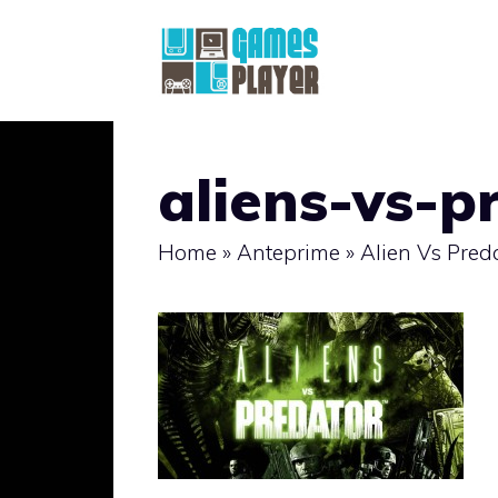
Vai
al
contenuto
aliens-vs-p
Home
»
Anteprime
»
Alien Vs Pred