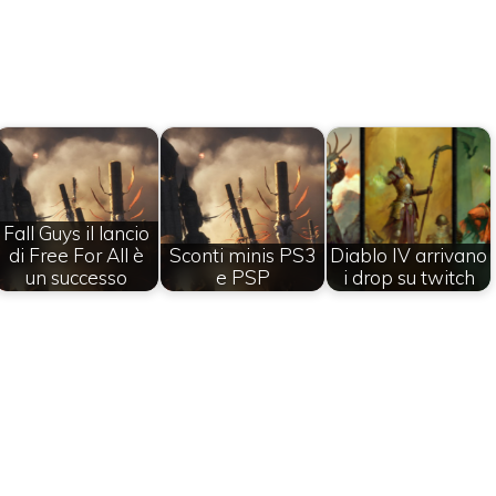
Fall Guys il lancio
di Free For All è
Sconti minis PS3
Diablo IV arrivano
un successo
e PSP
i drop su twitch