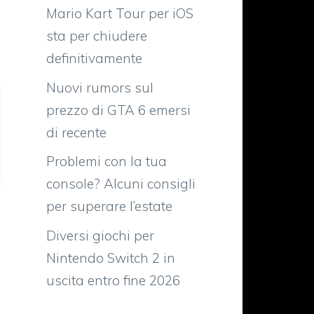
Mario Kart Tour per iOS
sta per chiudere
definitivamente
Nuovi rumors sul
prezzo di GTA 6 emersi
di recente
Problemi con la tua
console? Alcuni consigli
per superare l’estate
Diversi giochi per
Nintendo Switch 2 in
uscita entro fine 2026