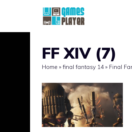
Vai
al
contenuto
FF XIV (7)
Home
»
final fantasy 14
»
Final Fa