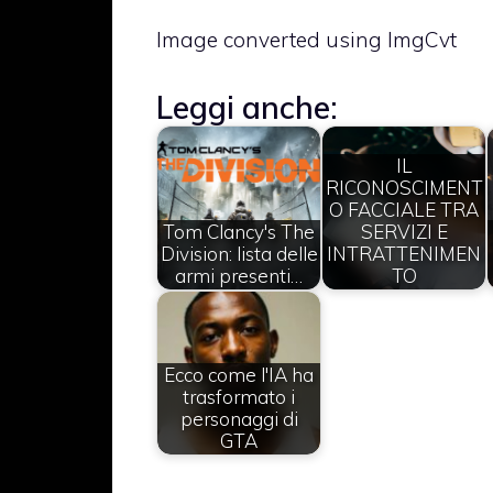
Image converted using ImgCvt
Leggi anche:
IL
RICONOSCIMENT
O FACCIALE TRA
Tom Clancy's The
SERVIZI E
Division: lista delle
INTRATTENIMEN
armi presenti…
TO
Ecco come l'IA ha
trasformato i
personaggi di
GTA