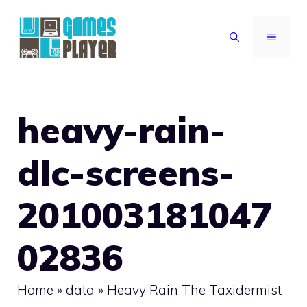
Vai
al
MENU
contenuto
heavy-rain-
dlc-screens-
201003181047
02836
Home
»
data
»
Heavy Rain The Taxidermist