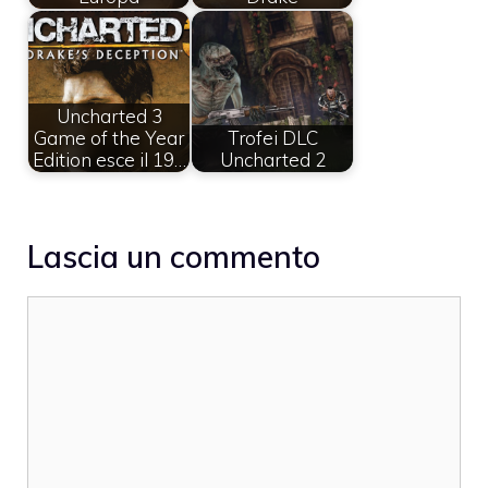
Uncharted 3
Game of the Year
Trofei DLC
Edition esce il 19…
Uncharted 2
Lascia un commento
Commento