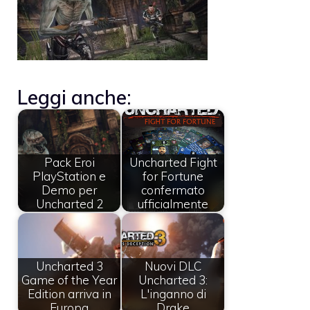
Leggi anche:
Pack Eroi
Uncharted Fight
PlayStation e
for Fortune
Demo per
confermato
Uncharted 2
ufficialmente
Uncharted 3
Nuovi DLC
Game of the Year
Uncharted 3:
Edition arriva in
L'inganno di
Europa
Drake