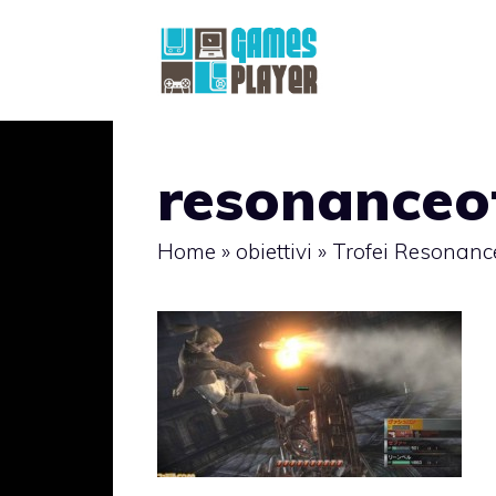
Vai
al
contenuto
resonanceo
Home
»
obiettivi
»
Trofei Resonance