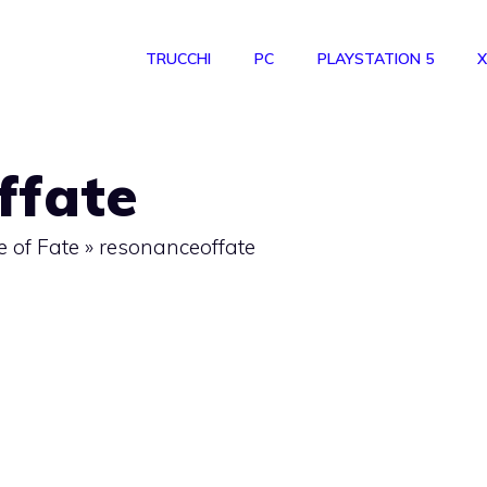
TRUCCHI
PC
PLAYSTATION 5
X
ffate
 of Fate
»
resonanceoffate