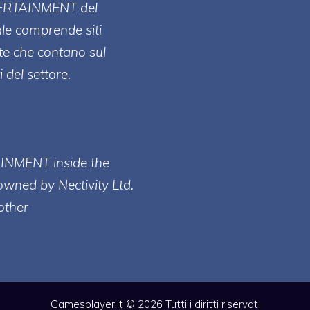
ERT
AINMENT
del
ale comprende siti
te che contano sul
 del settore.
AINMENT inside the
owned by Nectivity Ltd.
other
Gamesplayer.it © 2026 Tutti i diritti riservati