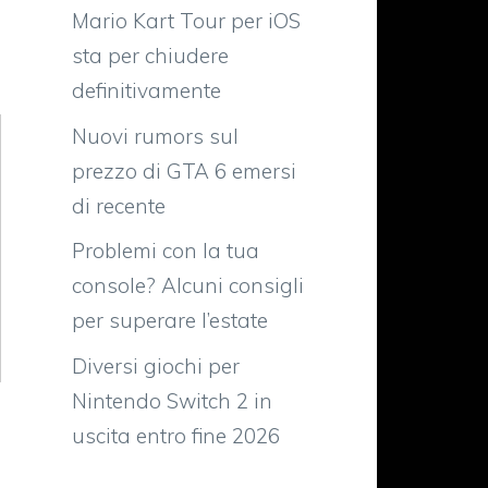
Mario Kart Tour per iOS
sta per chiudere
definitivamente
Nuovi rumors sul
prezzo di GTA 6 emersi
di recente
Problemi con la tua
console? Alcuni consigli
per superare l’estate
Diversi giochi per
Nintendo Switch 2 in
uscita entro fine 2026