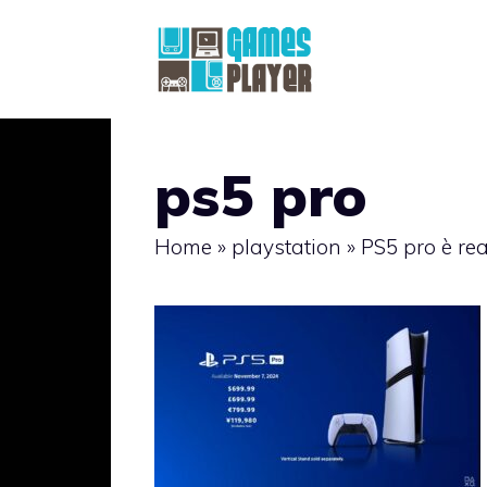
Vai
al
contenuto
ps5 pro
Home
»
playstation
»
PS5 pro è rea