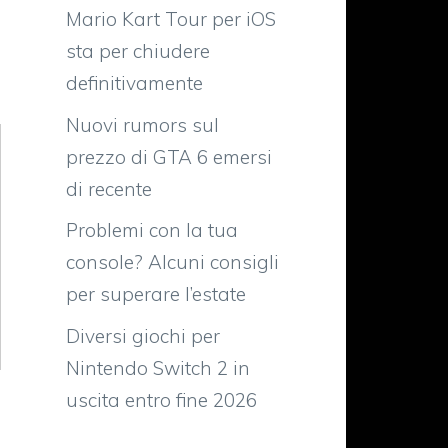
Mario Kart Tour per iOS
sta per chiudere
definitivamente
Nuovi rumors sul
prezzo di GTA 6 emersi
di recente
Problemi con la tua
console? Alcuni consigli
per superare l’estate
Diversi giochi per
Nintendo Switch 2 in
uscita entro fine 2026