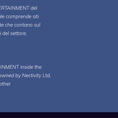
ERT
AINMENT
del
ale comprende siti
te che contano sul
 del settore.
AINMENT inside the
owned by Nectivity Ltd.
other