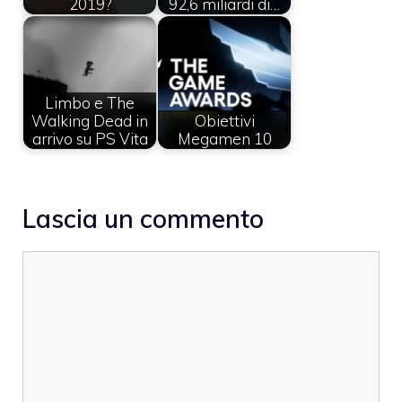
2019?
92,6 miliardi di…
Limbo e The
Walking Dead in
Obiettivi
arrivo su PS Vita
Megamen 10
Lascia un commento
Commento