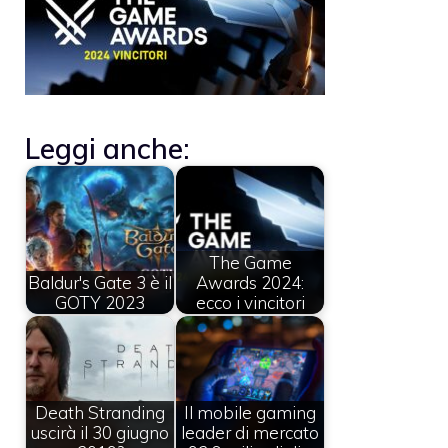
Leggi anche:
The Game
Baldur's Gate 3 è il
Awards 2024:
GOTY 2023
ecco i vincitori
Death Stranding
Il mobile gaming
uscirà il 30 giugno
leader di mercato