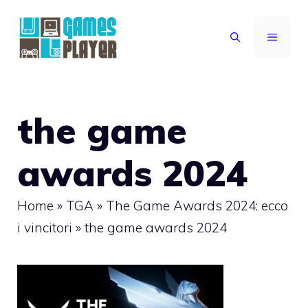
Vai
al
MENU
contenuto
the game
awards 2024
Home
»
TGA
»
The Game Awards 2024: ecco
i vincitori
»
the game awards 2024