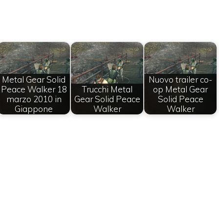
Metal Gear Solid
Nuovo trailer co-
Peace Walker 18
Trucchi Metal
op Metal Gear
marzo 2010 in
Gear Solid Peace
Solid Peace
Giappone
Walker
Walker