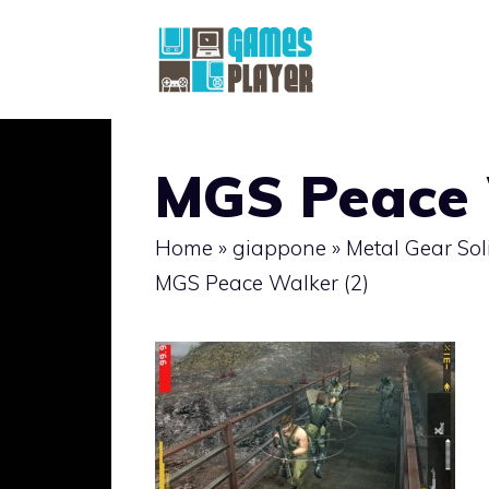
Vai
al
contenuto
MGS Peace 
Home
»
giappone
»
Metal Gear So
MGS Peace Walker (2)