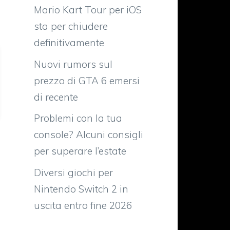
Mario Kart Tour per iOS
sta per chiudere
definitivamente
Nuovi rumors sul
prezzo di GTA 6 emersi
di recente
Problemi con la tua
console? Alcuni consigli
per superare l’estate
Diversi giochi per
Nintendo Switch 2 in
uscita entro fine 2026