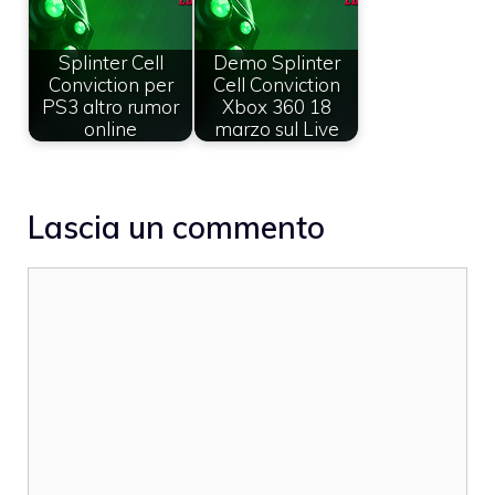
Splinter Cell
Demo Splinter
Conviction per
Cell Conviction
PS3 altro rumor
Xbox 360 18
online
marzo sul Live
Lascia un commento
Commento