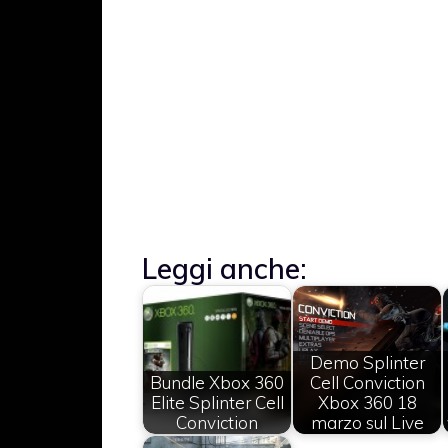
Leggi anche:
Demo Splinter
Bundle Xbox 360
Cell Conviction
Elite Splinter Cell
Xbox 360 18
Conviction
marzo sul Live