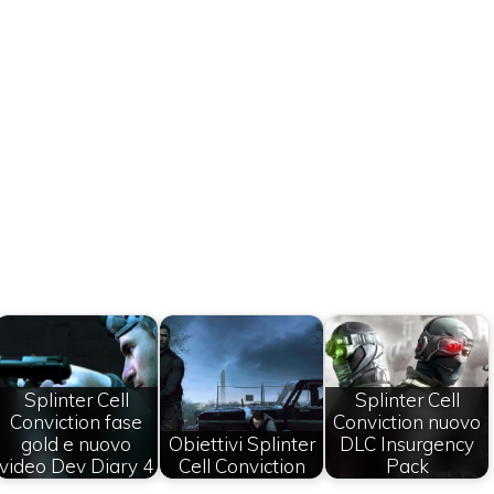
Splinter Cell
Splinter Cell
Conviction fase
Conviction nuovo
gold e nuovo
Obiettivi Splinter
DLC Insurgency
video Dev Diary 4
Cell Conviction
Pack