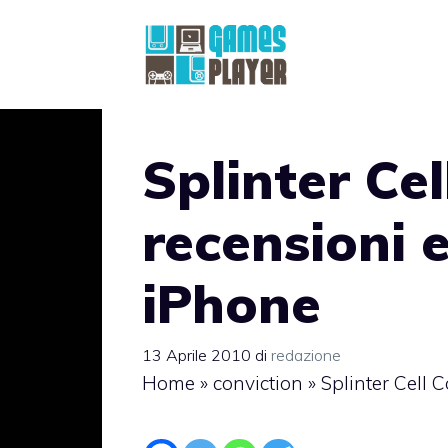
Vai
al
contenuto
Splinter Cel
recensioni 
iPhone
13 Aprile 2010
di
redazione
Home
»
conviction
»
Splinter Cell 