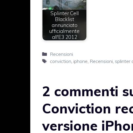
Splinter Cell
Blacklist
annunciato
ufficialmente
all'E3 2012
Categorie
Recensioni
Tag
conviction
,
iphone
,
Recensioni
,
splinter c
2 commenti su
Conviction re
versione iPho