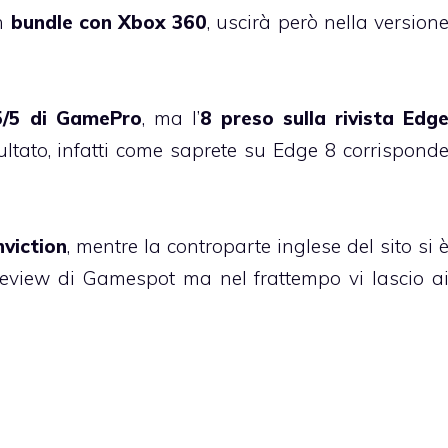
un
bundle con Xbox 360
, uscirà però nella version
5/5 di GamePro
, ma l’
8 preso sulla rivista Edg
ultato, infatti come saprete su Edge 8 corrispond
viction
, mentre la controparte inglese del sito si 
eview di Gamespot ma nel frattempo vi lascio a