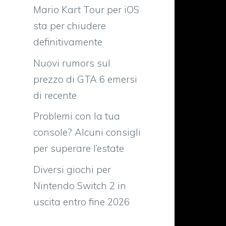
Mario Kart Tour per iOS
sta per chiudere
definitivamente
Nuovi rumors sul
prezzo di GTA 6 emersi
di recente
Problemi con la tua
console? Alcuni consigli
n
per superare l’estate
Diversi giochi per
Nintendo Switch 2 in
o
uscita entro fine 2026