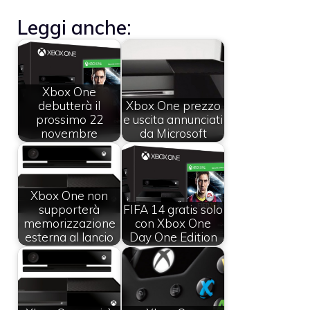
Leggi anche:
Xbox One
debutterà il
Xbox One prezzo
prossimo 22
e uscita annunciati
novembre
da Microsoft
Xbox One non
supporterà
FIFA 14 gratis solo
memorizzazione
con Xbox One
esterna al lancio
Day One Edition