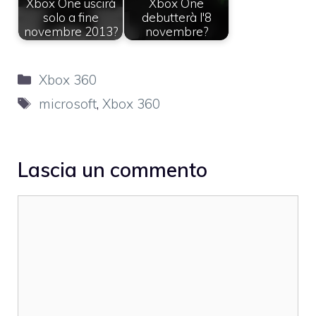
Xbox One uscirà
Xbox One
solo a fine
debutterà l'8
novembre 2013?
novembre?
Categorie
Xbox 360
Tag
microsoft
,
Xbox 360
Lascia un commento
Commento