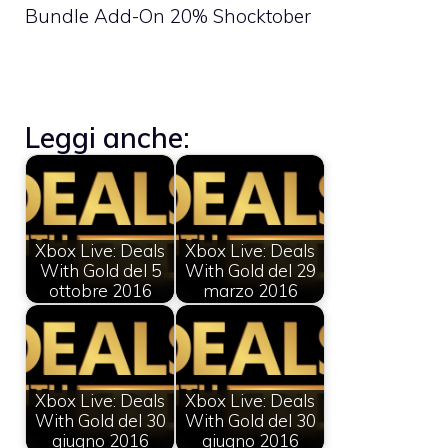
Bundle Add-On 20% Shocktober
Leggi anche:
Xbox Live: Deals
Xbox Live: Deals
With Gold del 5
With Gold del 29
ottobre 2016
marzo 2016
Xbox Live: Deals
Xbox Live: Deals
With Gold del 30
With Gold del 30
giugno 2016
giugno 2016