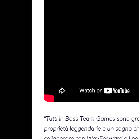
“
Tutti in Boss Team Games sono gran
proprietà leggendarie è un sogno che
collaborare con WayForward e i nostr