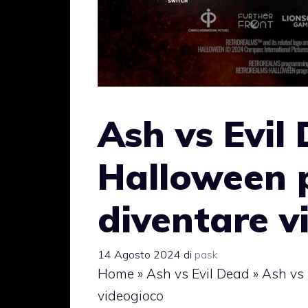
Ash vs Evil
Halloween p
diventare v
14 Agosto 2024
di
pask
Home
»
Ash vs Evil Dead
»
Ash vs 
videogioco