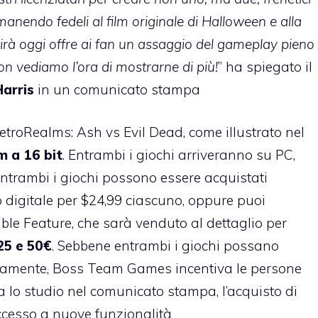
imanendo fedeli al film originale di Halloween e alla
uscirà oggi offre ai fan un assaggio del gameplay pieno
non vediamo l’ora di mostrarne di più!
” ha spiegato il
arris
in un comunicato stampa
troRealms: Ash vs Evil Dead, come illustrato nel
m a 16 bit
. Entrambi i giochi arriveranno su PC,
Entrambi i giochi possono essere acquistati
digitale per $24,99 ciascuno, oppure puoi
ble Feature, che sarà venduto al dettaglio per
25 e 50€
. Sebbene entrambi i giochi possano
atamente, Boss Team Games incentiva le persone
 lo studio nel comunicato stampa, l’acquisto di
accesso a nuove funzionalità