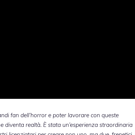
di fan dell’horror e poter lavorare con queste
 diventa realtà. È stata un’esperienza straordinaria
i licenziatari per creare non uno, ma due, frenetici