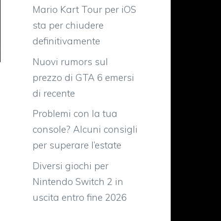
Mario Kart Tour per iOS
sta per chiudere
definitivamente
Nuovi rumors sul
prezzo di GTA 6 emersi
di recente
Problemi con la tua
console? Alcuni consigli
per superare l’estate
Diversi giochi per
Nintendo Switch 2 in
uscita entro fine 2026