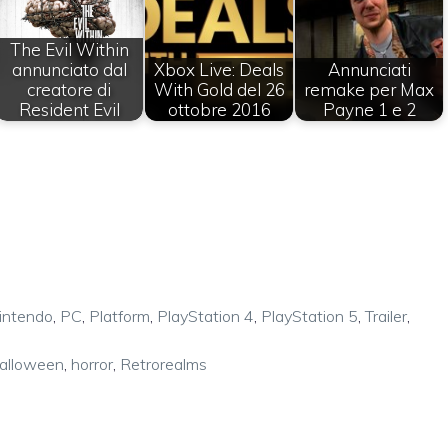
The Evil Within
annunciato dal
Xbox Live: Deals
Annunciati
creatore di
With Gold del 26
remake per Max
Resident Evil
ottobre 2016
Payne 1 e 2
intendo
,
PC
,
Platform
,
PlayStation 4
,
PlayStation 5
,
Trailer
,
alloween
,
horror
,
Retrorealms