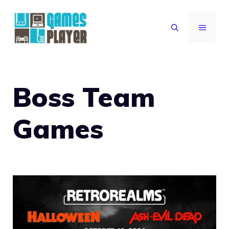
Vai
al
MENU
contenuto
Boss Team
Games