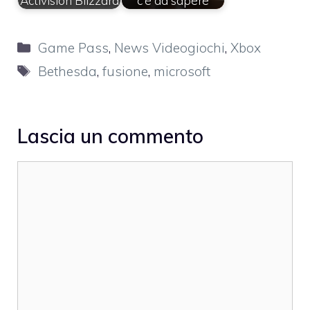
Activision Blizzard
c'è da sapere
Categorie
Game Pass
,
News Videogiochi
,
Xbox
Tag
Bethesda
,
fusione
,
microsoft
Lascia un commento
Commento