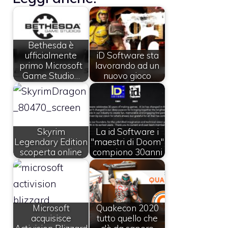
Bethesda è
ufficialmente
iD Software sta
primo Microsoft
lavorando ad un
Game Studio…
nuovo gioco
Skyrim
La id Software i
Legendary Edition
"maestri di Doom"
scoperta online
compiono 30anni
Microsoft
Quakecon 2020
acquisisce
tutto quello che