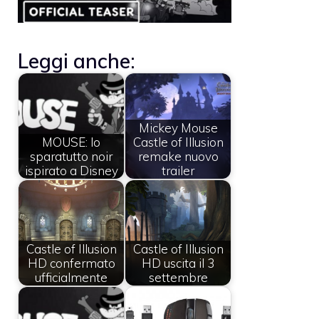
Leggi anche:
Mickey Mouse
MOUSE: lo
Castle of Illusion
sparatutto noir
remake nuovo
ispirato a Disney
trailer
Castle of Illusion
Castle of Illusion
HD confermato
HD uscita il 3
ufficialmente
settembre