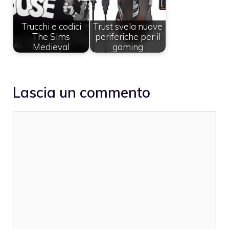
Trucchi e codici
Trust svela nuove
The Sims
periferiche per il
Medieval
gaming
Lascia un commento
Commento