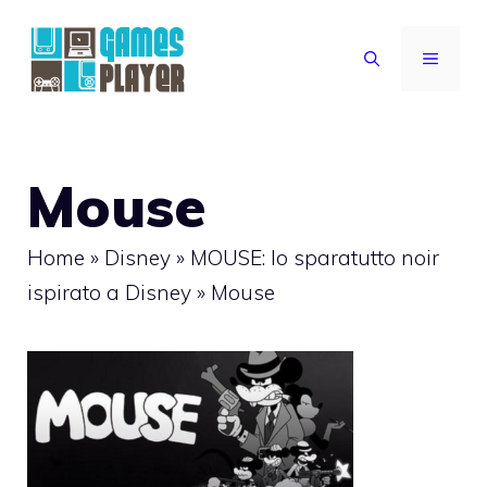
Vai
al
MENU
contenuto
Mouse
Home
»
Disney
»
MOUSE: lo sparatutto noir
ispirato a Disney
»
Mouse