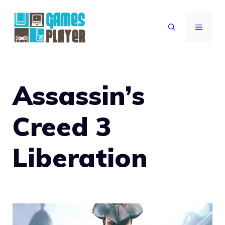
Vai
al
MENU
contenuto
Assassin’s
Creed 3
Liberation