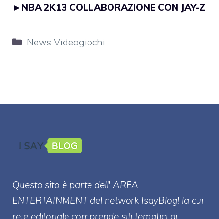
►
NBA 2K13 COLLABORAZIONE CON JAY-Z
Categorie
News Videogiochi
Questo sito è parte dell' AREA
ENTERT
AINMENT
del network IsayBlog! la cui
rete editoriale comprende siti tematici di