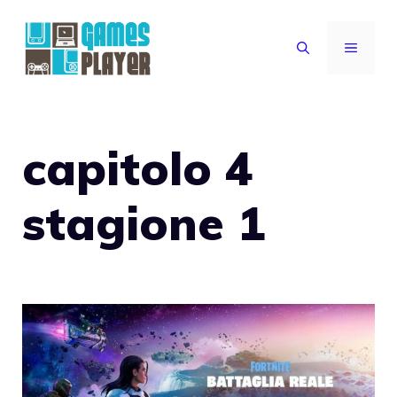
Vai
al
MENU
contenuto
capitolo 4
stagione 1