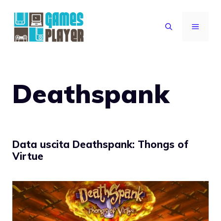
Vai
al
MENU
contenuto
Deathspank
Data uscita Deathspank: Thongs of
Virtue