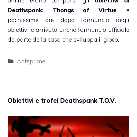
online erano comparsi gli
obiettivi di
Deathspank: Thongs of Virtue
, e
pochissime ore dopo l’annuncio degli
obiettivi è arrivato anche l’annuncio ufficiale
da parte della casa che sviluppa il gioco.
Categorie
Anteprime
Obiettivi e trofei Deathspank T.O.V.