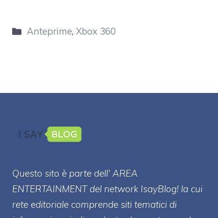
Categorie
Anteprime
,
Xbox 360
Questo sito è parte dell' AREA
ENTERT
AINMENT
del network IsayBlog! la cui
rete editoriale comprende siti tematici di