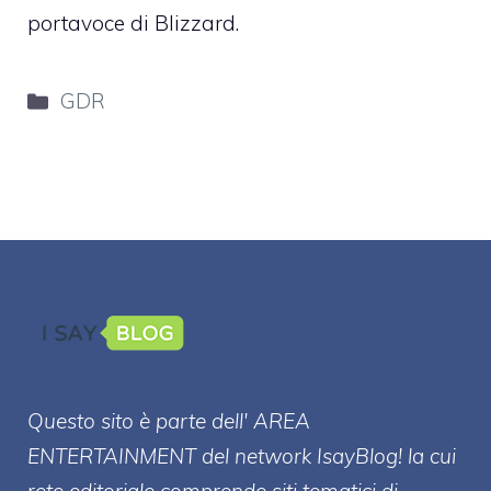
portavoce di Blizzard.
Categorie
GDR
Questo sito è parte dell' AREA
ENTERT
AINMENT
del network IsayBlog! la cui