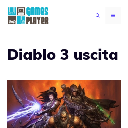
Vai
al
MENU
contenuto
Diablo 3 uscita