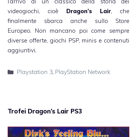
l’arrivo di un classico della storia dei
videogiochi, cioè
Dragon’s Lair
, che
finalmente sbarca anche sullo Store
Europeo. Non mancano poi come sempre
diverse offerte, giochi PSP, minis e contenuti
aggiuntivi.
Categorie
Playstation 3
,
PlayStation Network
Trofei Dragon’s Lair PS3