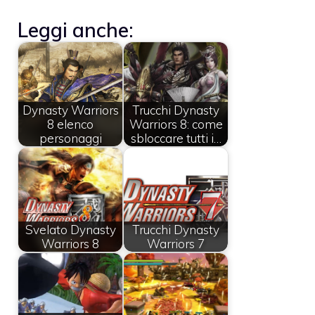
Leggi anche:
Dynasty Warriors
Trucchi Dynasty
8 elenco
Warriors 8: come
personaggi
sbloccare tutti i…
Svelato Dynasty
Trucchi Dynasty
Warriors 8
Warriors 7