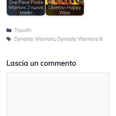
One Piece Pirate
Warriors 2 nuovo
Obiettivi Happy
trailer
Wars
Categorie
Trucchi
Tag
Dynasty Warriors
,
Dynasty Warriors 8
Lascia un commento
Commento