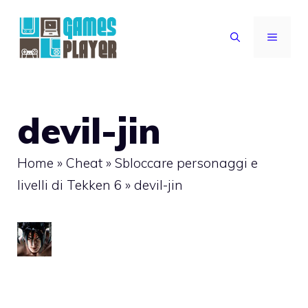
Vai
al
MENU
contenuto
devil-jin
Home
»
Cheat
»
Sbloccare personaggi e
livelli di Tekken 6
»
devil-jin