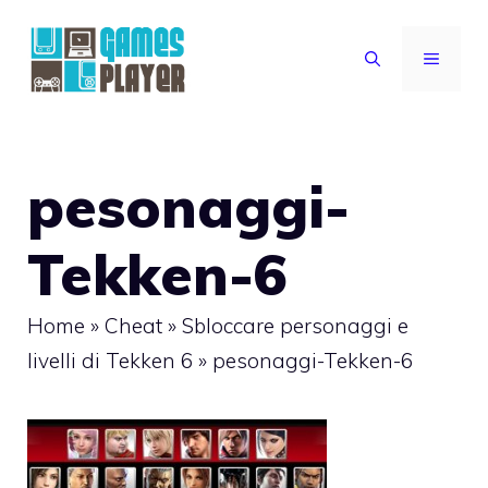
Vai
al
MENU
contenuto
pesonaggi-
Tekken-6
Home
»
Cheat
»
Sbloccare personaggi e
livelli di Tekken 6
»
pesonaggi-Tekken-6