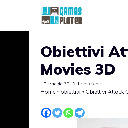
Vai
al
contenuto
Obiettivi A
Movies 3D
17 Maggio 2010
di
redazione
Home
»
obiettivi
»
Obiettivi Attack