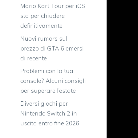
Mario Kart Tour per iOS
sta per chiudere
definitivamente
Nuovi rumors sul
prezzo di GTA 6 emersi
di recente
Problemi con la tua
console? Alcuni consigli
per superare l’estate
Diversi giochi per
a
Nintendo Switch 2 in
i
uscita entro fine 2026
l