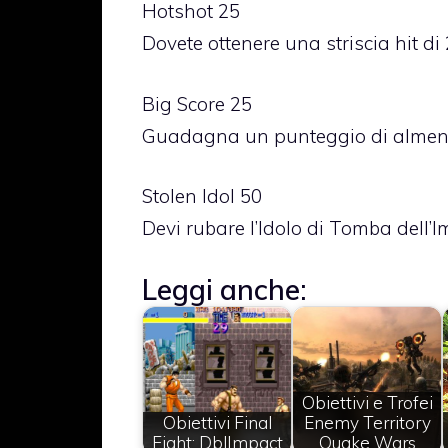
Hotshot 25
Dovete ottenere una striscia hit di 2
Big Score 25
Guadagna un punteggio di almeno 7
Stolen Idol 50
Devi rubare l’Idolo di Tomba dell’I
Leggi anche:
Obiettivi e Trofei
Obiettivi Final
Enemy Territory
Fight: DblImpact
Quake Wars