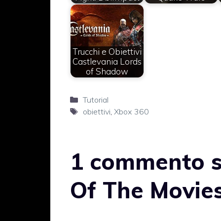
Trucchi e Obiettivi
Castlevania Lords
of Shadow
Categorie
Tutorial
Tag
obiettivi
,
Xbox 360
1 commento su
Of The Movie