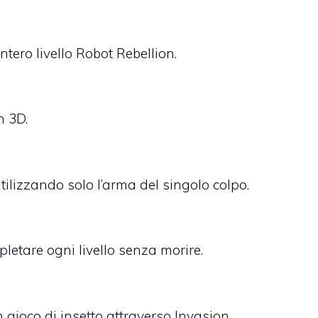
ntero livello Robot Rebellion.
n 3D.
utilizzando solo l’arma del singolo colpo.
pletare ogni livello senza morire.
 gioco di insetto attraverso Invasion.