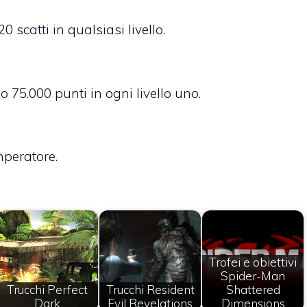
0 scatti in qualsiasi livello.
5.000 punti in ogni livello uno.
mperatore.
Trofei e obiettivi
Spider-Man
Trucchi Perfect
Trucchi Resident
Shattered
Dark
Evil Revelations
Dimensions