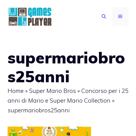
Vai
al
MENU
contenuto
supermariobro
s25anni
Home
»
Super Mario Bros
»
Concorso per i 25
anni di Mario e Super Mario Collection
»
supermariobros25anni