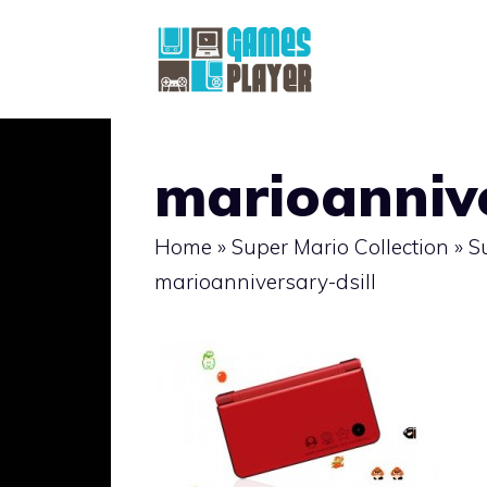
Vai
al
contenuto
marioannive
Home
»
Super Mario Collection
»
Su
marioanniversary-dsill