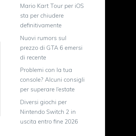
Mario Kart Tour per iOS
sta per chiudere
definitivamente
Nuovi rumors sul
prezzo di GTA 6 emersi
di recente
Problemi con la tua
console? Alcuni consigli
per superare l’estate
Diversi giochi per
Nintendo Switch 2 in
uscita entro fine 2026