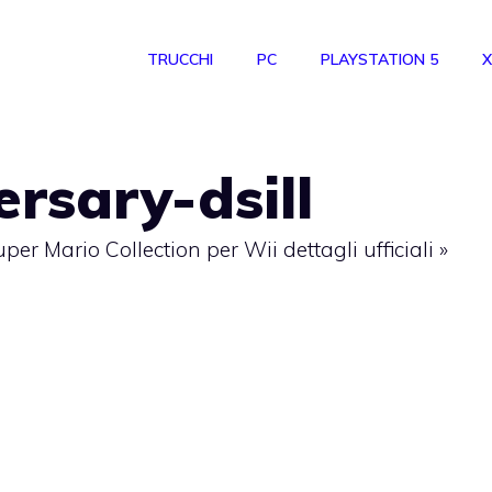
TRUCCHI
PC
PLAYSTATION 5
X
rsary-dsill
per Mario Collection per Wii dettagli ufficiali
»