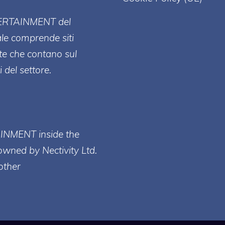
ERT
AINMENT
del
ale comprende siti
te che contano sul
 del settore.
AINMENT inside the
owned by Nectivity Ltd.
other