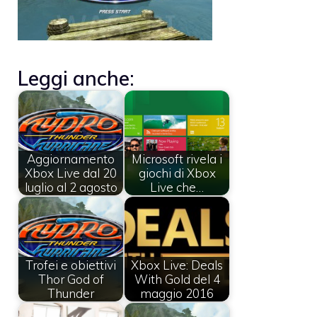
Leggi anche:
Aggiornamento
Microsoft rivela i
Xbox Live dal 20
giochi di Xbox
luglio al 2 agosto
Live che…
Trofei e obiettivi
Xbox Live: Deals
Thor God of
With Gold del 4
Thunder
maggio 2016