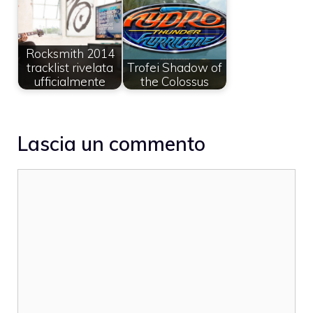
Rocksmith 2014
tracklist rivelata
Trofei Shadow of
ufficialmente
the Colossus
Lascia un commento
Commento