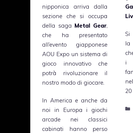
Ga
nipponica arriva dalla
Li
sezione che si occupa
della saga
Metal Gear
,
Si
che ha presentato
la
all’evento giapponese
che
AOU Expo un sistema di
i 
gioco innovativo che
fa
potrà rivoluzionare il
ne
nostro modo di giocare.
20 
In America e anche da
noi in Europa i giochi
arcade nei classici
cabinati hanno perso