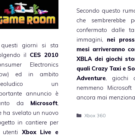
Secondo questo rumo
che sembrerebbe p
confermato dalle ta
immagini,
nei pross
 questi giorni si sta
mesi arriveranno c
olgendo il
CES 2010
XBLA dei giochi stor
onsumer Electronics
quali Crazy Taxi e So
ow) ed in ambito
Adventure
, giochi 
ideoludico un
nemmeno Microsoft
portante annuncio è
ancora mai menziona
iunto da
Microsoft
,
e ha svelato un nuovo
Categorie
Xbox 360
ogetto in cantiere per
i utenti
Xbox
Live e