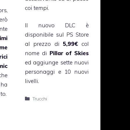
coi tempi.
rs,
erò
Il nuovo DLC è
nte
disponibile sul PS Store
imi
al prezzo di
5,99€
col
ome
nome di
Pillar of Skies
ici
ed aggiunge sette nuovi
nic
personaggi e 10 nuovi
che
livelli.
 ha
to.
Categorie
Trucchi