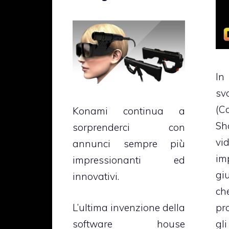
In
sv
(C
Konami continua a
Sh
sorprenderci con
v
annunci sempre più
im
impressionanti ed
g
innovativi.
ch
pr
L’ultima invenzione della
gl
software house