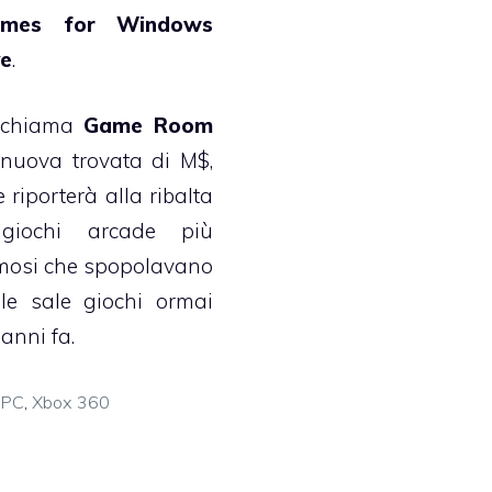
mes for Windows
ve
.
 chiama
Game Room
 nuova trovata di M$,
 riporterà alla ribalta
giochi arcade più
mosi che spopolavano
lle sale giochi ormai
anni fa.
Categorie
PC
,
Xbox 360