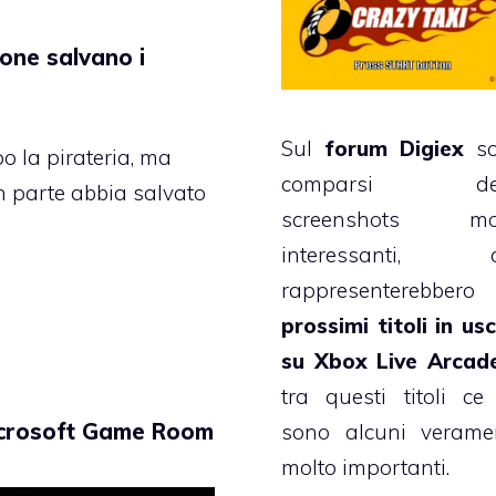
ione salvano i
Sul
forum Digiex
so
o la pirateria, ma
comparsi deg
n parte abbia salvato
screenshots mo
interessanti, 
rappresenterebber
prossimi titoli in usc
su Xbox Live Arcad
tra questi titoli ce
crosoft Game Room
sono alcuni verame
molto importanti.