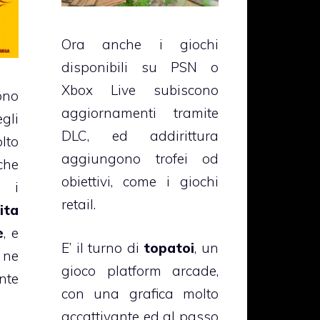
Ora anche i giochi
disponibili su PSN o
Xbox Live subiscono
no
aggiornamenti tramite
li
DLC, ed addirittura
lto
aggiungono trofei od
che
obiettivi, come i giochi
o i
retail.
ita
e
, e
E’ il turno di
topatoi
, un
 ne
gioco platform arcade,
nte
con una grafica molto
accattivante ed al passo