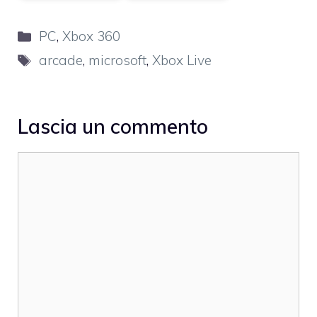
Categorie
PC
,
Xbox 360
Tag
arcade
,
microsoft
,
Xbox Live
Lascia un commento
Commento