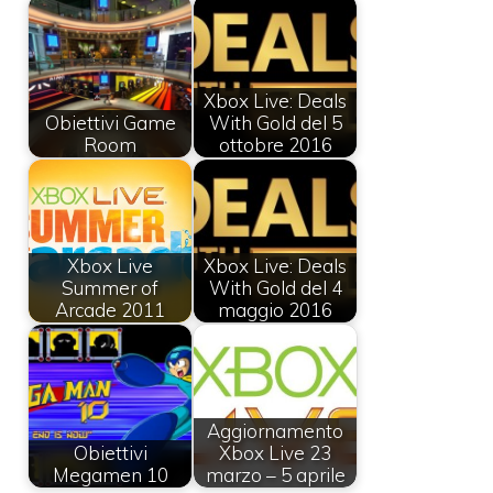
Xbox Live: Deals
Obiettivi Game
With Gold del 5
Room
ottobre 2016
Xbox Live
Xbox Live: Deals
Summer of
With Gold del 4
Arcade 2011
maggio 2016
Aggiornamento
Obiettivi
Xbox Live 23
Megamen 10
marzo – 5 aprile