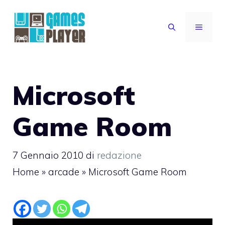
Vai
al
MENU
contenuto
Microsoft
Game Room
7 Gennaio 2010
di
redazione
Home
»
arcade
»
Microsoft Game Room