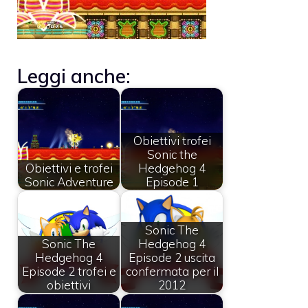
Leggi anche:
Obiettivi trofei
Sonic the
Obiettivi e trofei
Hedgehog 4
Sonic Adventure
Episode 1
Sonic The
Sonic The
Hedgehog 4
Hedgehog 4
Episode 2 uscita
Episode 2 trofei e
confermata per il
obiettivi
2012