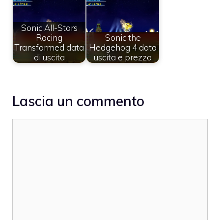
Sonic All-Stars
Racing
Sonic the
Transformed data
Hedgehog 4 data
di uscita
uscita e prezzo
Lascia un commento
Commento