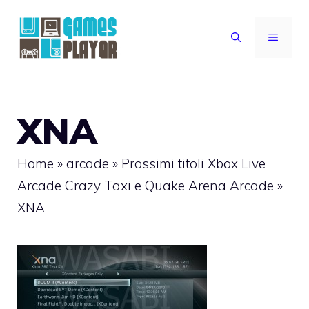
Vai
al
MENU
contenuto
XNA
Home
»
arcade
»
Prossimi titoli Xbox Live
Arcade Crazy Taxi e Quake Arena Arcade
»
XNA