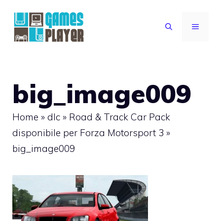
Vai
al
MENU
contenuto
big_image009
Home
»
dlc
»
Road & Track Car Pack
disponibile per Forza Motorsport 3
»
big_image009