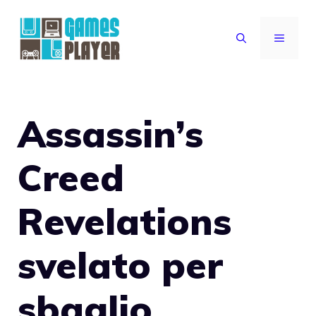
Vai
al
MENU
contenuto
Assassin’s
Creed
Revelations
svelato per
sbaglio