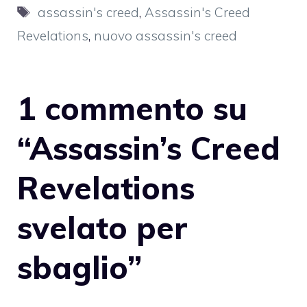
Tag
assassin's creed
,
Assassin's Creed
Revelations
,
nuovo assassin's creed
1 commento su
“Assassin’s Creed
Revelations
svelato per
sbaglio”