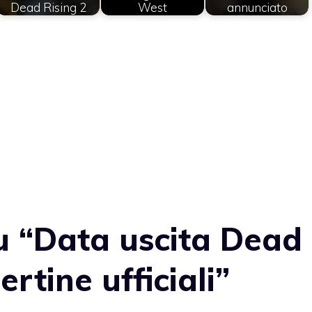
Dead Rising 2
West
annunciato
u “Data uscita Dead
ertine ufficiali”