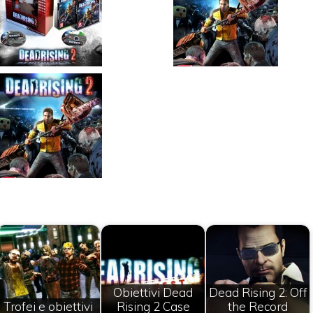
Obiettivi Dead
Dead Rising 2: Off
Trofei e obiettivi
Rising 2 Case
the Record