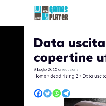
Vai
al
contenuto
Data uscita
copertine uf
9 Luglio 2010
di
redazione
Home
»
dead rising 2
»
Data uscita