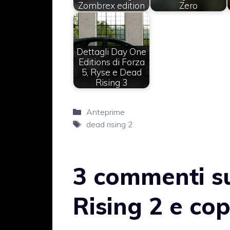
Zombrex edition
Zero
Dettagli Day One
Editions di Forza
5, Ryse e Dead
Rising 3
Categorie
Anteprime
Tag
dead rising 2
3 commenti s
Rising 2 e cop