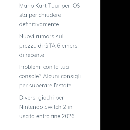
Mario Kart Tour per iOS
sta per chiudere
definitivamente
Nuovi rumors sul
prezzo di GTA 6 emersi
di recente
Problemi con la tua
console? Alcuni consigli
per superare l’estate
Diversi giochi per
Nintendo Switch 2 in
uscita entro fine 2026