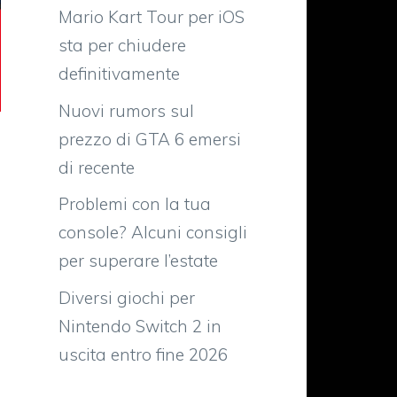
Mario Kart Tour per iOS
sta per chiudere
definitivamente
Nuovi rumors sul
prezzo di GTA 6 emersi
di recente
Problemi con la tua
console? Alcuni consigli
per superare l’estate
Diversi giochi per
Nintendo Switch 2 in
uscita entro fine 2026