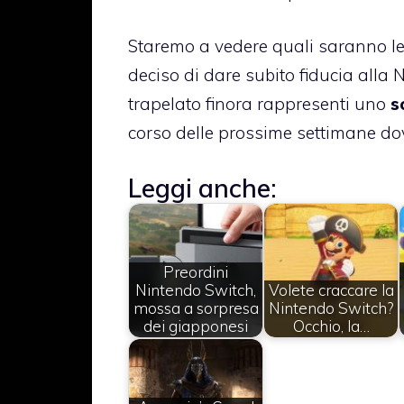
Staremo a vedere quali saranno le 
deciso di dare subito fiducia alla
trapelato finora rappresenti uno
s
corso delle prossime settimane do
Leggi anche:
Preordini
Nintendo Switch,
Volete craccare la
mossa a sorpresa
Nintendo Switch?
dei giapponesi
Occhio, la…