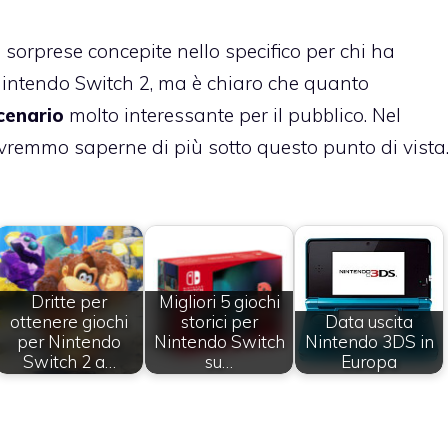
sorprese concepite nello specifico per chi ha
 Nintendo Switch 2, ma è chiaro che quanto
cenario
molto interessante per il pubblico. Nel
vremmo saperne di più sotto questo punto di vista
Dritte per
Migliori 5 giochi
ottenere giochi
storici per
Data uscita
per Nintendo
Nintendo Switch
Nintendo 3DS in
Switch 2 a…
su…
Europa