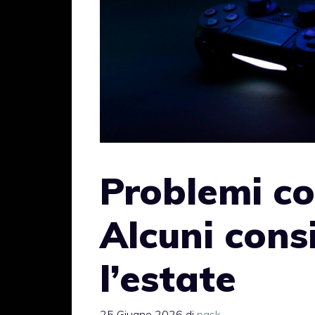
Problemi co
Alcuni cons
l’estate
25 Giugno 2026
di
pask