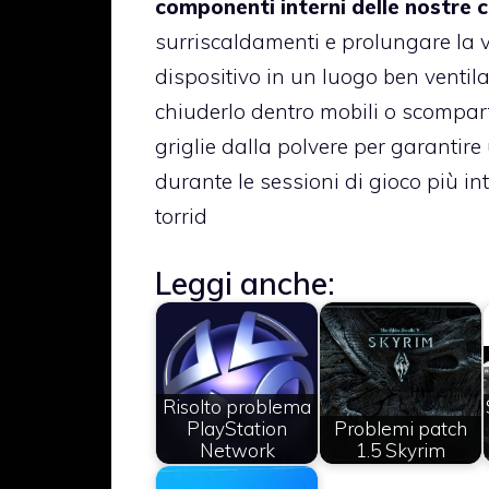
componenti interni delle nostre 
surriscaldamenti e prolungare la v
dispositivo in un luogo ben ventil
chiuderlo dentro mobili o scomparti 
griglie dalla polvere per garantire
durante le sessioni di gioco più in
torrid
Leggi anche:
Risolto problema
PlayStation
Problemi patch
Network
1.5 Skyrim