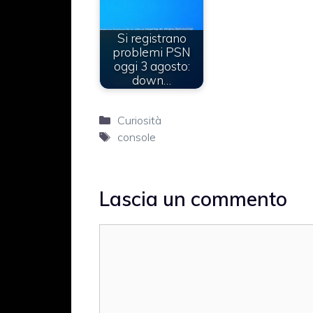
Si registrano
problemi PSN
oggi 3 agosto:
down…
Categorie
Curiosità
Tag
console
Lascia un commento
Commento