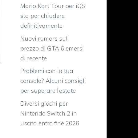
Mario Kart Tour per iOS
sta per chiudere
definitivamente
Nuovi rumors sul
prezzo di GTA 6 emersi
di recente
Problemi con la tua
console? Alcuni consigli
per superare l’estate
Diversi giochi per
Nintendo Switch 2 in
uscita entro fine 2026