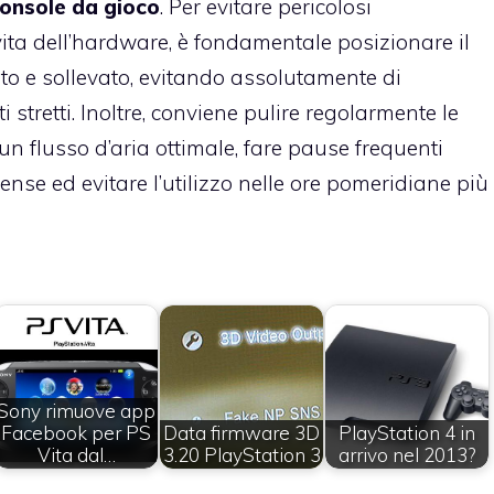
console da gioco
. Per evitare pericolosi
ita dell’hardware, è fondamentale posizionare il
ato e sollevato, evitando assolutamente di
stretti. Inoltre, conviene pulire regolarmente le
 un flusso d’aria ottimale, fare pause frequenti
tense ed evitare l’utilizzo nelle ore pomeridiane più
Sony rimuove app
Facebook per PS
Data firmware 3D
PlayStation 4 in
Vita dal…
3.20 PlayStation 3
arrivo nel 2013?