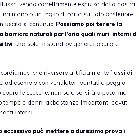
 flusso, venga correttamente espulsa dalla nostra
na mano o un foglio di carta sul lato posteriore
in uscita si continuo.
Possiamo poi tenere la
a barriere naturali per l’aria quali muri, interni di
itivi
, che, solo in stand-by generano calore,
rdiamoci che riversare artificialmente flussi di
le, ad esempio con ventilatori puntati o peggio
o sopra le scocche, non solo servirà a poco, ma
io tempo a danni abbastanza importanti dovuti
nti interni.
do eccessivo può mettere a durissimo prova i