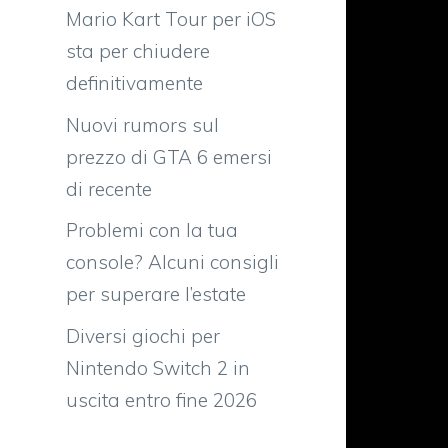
Mario Kart Tour per iOS
sta per chiudere
definitivamente
Nuovi rumors sul
prezzo di GTA 6 emersi
di recente
Problemi con la tua
e
console? Alcuni consigli
e
per superare l’estate
Diversi giochi per
à
Nintendo Switch 2 in
uscita entro fine 2026