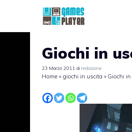
Vai
al
contenuto
Giochi in us
23 Marzo 2011
di
redazione
Home
»
giochi in uscita
»
Giochi in