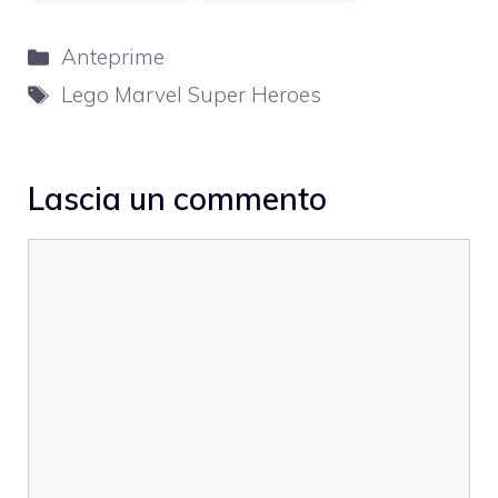
Categorie
Anteprime
Tag
Lego Marvel Super Heroes
Lascia un commento
Commento