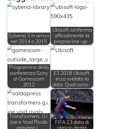
Ubisoft conferma
Syberia 3 in arrivo
ufficialmente la
nel 2014 o 2015
propria line-up…
Programma della
conferenza Sony
E3 2018 Ubisoft,
al Gamescom
ecco svelata la
2012
data. Quali sono…
Transformers, G.I.
Joe e Void Rivals
FIFA 13 data di
arrivano i…
rilascio demo