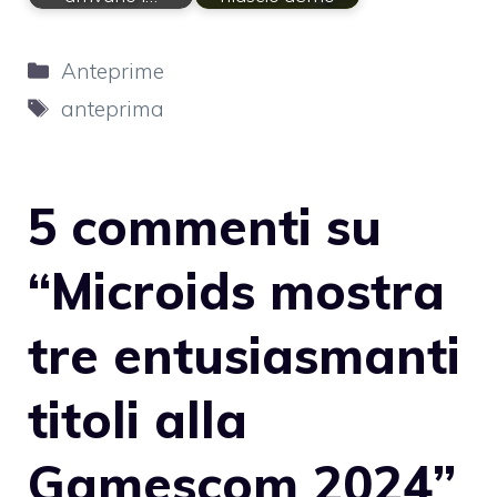
Categorie
Anteprime
Tag
anteprima
5 commenti su
“Microids mostra
tre entusiasmanti
titoli alla
Gamescom 2024”