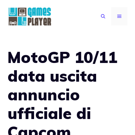
Vai
al
MENU
contenuto
MotoGP 10/11
data uscita
annuncio
ufficiale di
Capcom