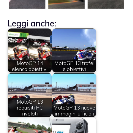
Leggi anche:
MotoGP 14
MotoGP 13 trofei
elenco obiettivi
e obiettivi
MotoGP 13
requisiti PC
MotoGP 13 nuove
rivelati
immagini ufficiali