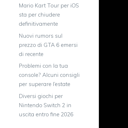
Mario Kart Tour per iOS
sta per chiudere
definitivamente
Nuovi rumors sul
prezzo di GTA 6 emersi
di recente
Problemi con la tua
console? Alcuni consigli
per superare l’estate
e
Diversi giochi per
Nintendo Switch 2 in
n
uscita entro fine 2026