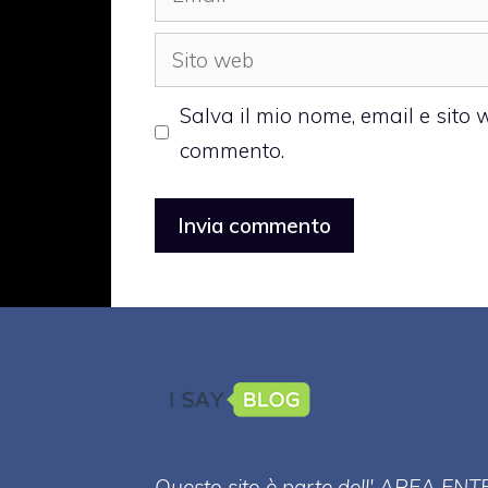
Sito
web
Salva il mio nome, email e sito
commento.
Questo sito è parte dell' AREA ENT