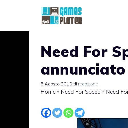
Vai
al
contenuto
Need For Sp
annunciato 
5 Agosto 2010
di
redazione
Home
»
Need For Speed
»
Need For