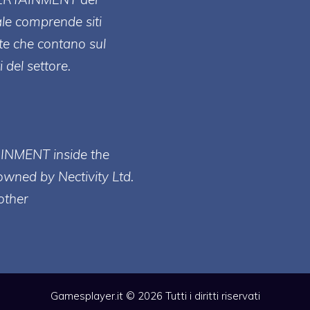
ale comprende siti
te che contano sul
 del settore.
AINMENT inside the
owned by Nectivity Ltd.
other
Gamesplayer.it © 2026 Tutti i diritti riservati