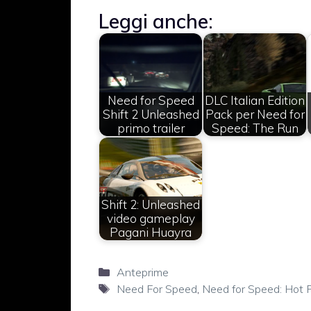
Leggi anche:
Need for Speed
DLC Italian Edition
Shift 2 Unleashed
Pack per Need for
primo trailer
Speed: The Run
Shift 2: Unleashed
video gameplay
Pagani Huayra
Categorie
Anteprime
Tag
Need For Speed
,
Need for Speed: Hot P