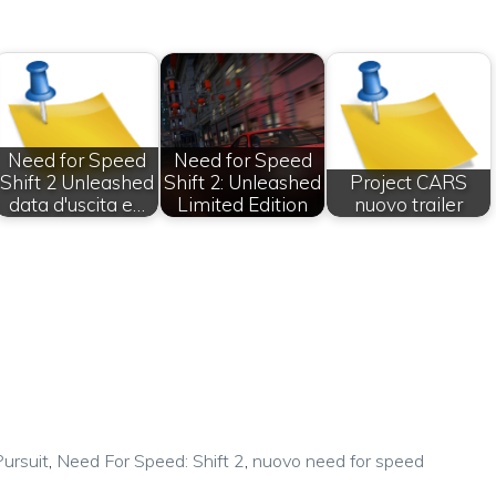
Need for Speed
Need for Speed
Shift 2 Unleashed
Shift 2: Unleashed
Project CARS
data d'uscita e…
Limited Edition
nuovo trailer
ursuit
,
Need For Speed: Shift 2
,
nuovo need for speed