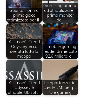
Samsung pronta
Spunta il primo
ad ufficializzare il
primo gioco
primo monitor
ottimizzato per il…
da…
Assassin’s Creed
Odyssey, ecco
Il mobile gaming
svelata tutta la
leader di mercato
mappa
92,6 miliardi di…
Assassin’s Creed
L'importanza dei
Odyssey è
cavi HDMI per pc,
ufficiale: Ubisoft…
tv e gaming