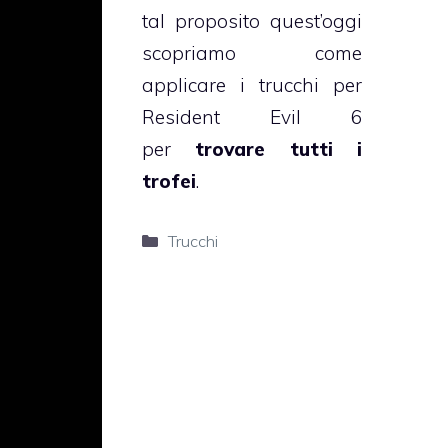
tal proposito quest’oggi
scopriamo come
applicare i trucchi per
Resident Evil 6
per
trovare tutti i
trofei
.
Categorie
Trucchi