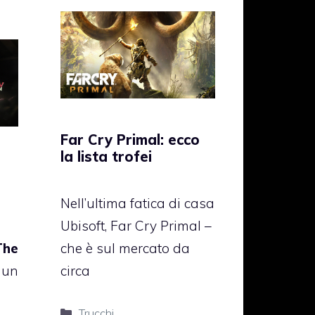
Far Cry Primal: ecco
la lista trofei
Nell’ultima fatica di casa
Ubisoft, Far Cry Primal –
The
che è sul mercato da
un
circa
Categorie
Trucchi