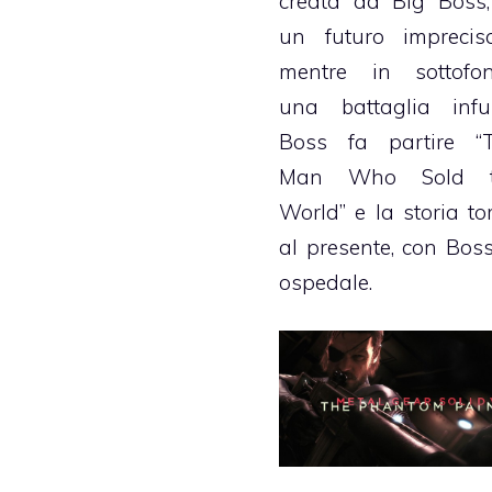
creata da Big Boss,
un futuro imprecisa
mentre in sottofo
una battaglia infur
Boss fa partire “
Man Who Sold t
World” e la storia to
al presente, con Boss
ospedale.