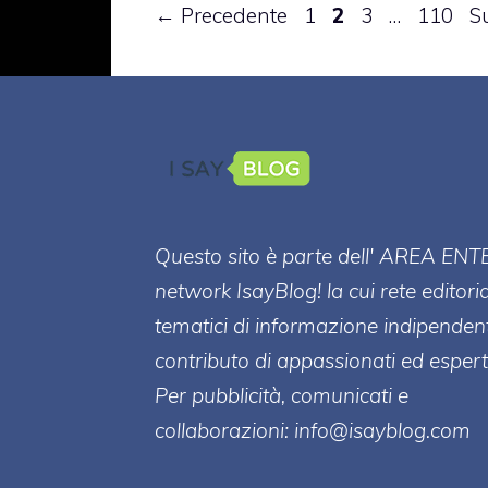
Pagina
Pagina
Pagina
Pagina
←
Precedente
1
2
3
…
110
S
Questo sito è parte dell' AREA ENT
network IsayBlog! la cui rete editori
tematici di informazione indipenden
contributo di appassionati ed esperti
Per pubblicità, comunicati e
collaborazioni:
info@isayblog.com