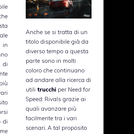
ile
he
sta
Anche se si tratta di un
ale
titolo disponibile già da
 in
diverso tempo a questa
nno
parte sono in molti
 di
coloro che continuano
nte
ad andare alla ricerca di
più
utili
trucchi
per Need for
ari
Speed: Rivals grazie ai
ito
quali avanzare più
rsi
facilmente tra i vari
 di
scenari. A tal proposito
me