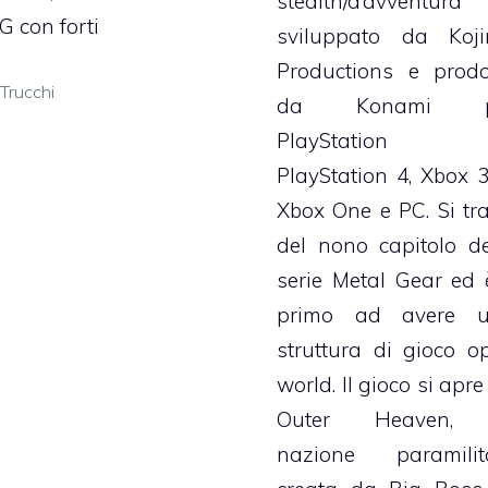
stealth/d’avventura
G con forti
sviluppato da Koj
Productions e prodo
Categorie
Trucchi
da Konami p
PlayStation 
PlayStation 4, Xbox 3
Xbox One e PC. Si tra
del nono capitolo de
serie Metal Gear ed è
primo ad avere 
struttura di gioco o
world. Il gioco si apr
Outer Heaven, 
nazione paramilit