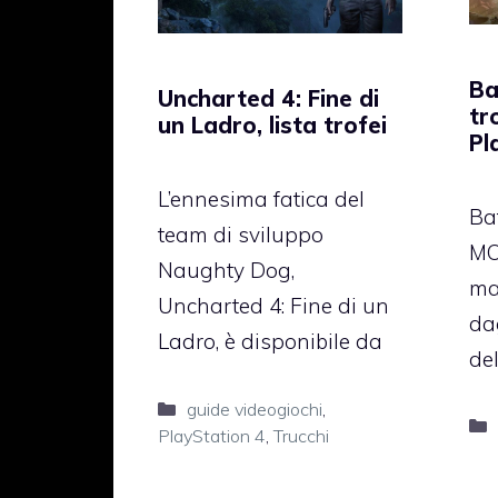
Ba
Uncharted 4: Fine di
tr
un Ladro, lista trofei
Pl
L’ennesima fatica del
Bat
team di sviluppo
MO
Naughty Dog,
ma
Uncharted 4: Fine di un
dag
Ladro, è disponibile da
de
Categorie
guide videogiochi
,
PlayStation 4
,
Trucchi