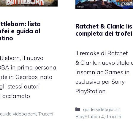
ttleborn: lista
Ratchet & Clank: li
ofei e guida al
completa dei trofei
atino
Il remake di Ratchet
tleborn, il nuovo
& Clank, nuovo titolo 
BA in prima persona
Insomniac Games in
de in Gearbox, nato
esclusiva per Sony
li stessi autori
PlayStation
ll’acclamato
Categorie
guide videogiochi
,
Categorie
guide videogiochi
,
Trucchi
PlayStation 4
,
Trucchi