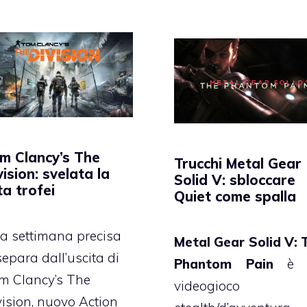
m Clancy’s The
Trucchi Metal Gear
vision: svelata la
Solid V: sbloccare
sta trofei
Quiet come spalla
a settimana precisa
Metal Gear Solid V: 
separa dall’uscita di
Phantom Pain
è 
m Clancy’s The
videogioco
vision, nuovo Action