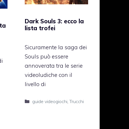
Dark Souls 3: ecco la
sta
lista trofei
Sicuramente la saga dei
Souls può essere
di
annoverata tra le serie
videoludiche con il
livello di
Categorie
guide videogiochi
,
Trucchi