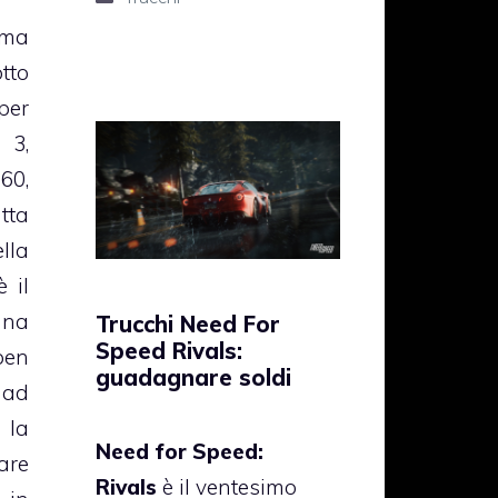
ima
tto
er
3,
60,
tta
lla
 il
una
Trucchi Need For
Speed Rivals:
pen
guadagnare soldi
e ad
la
Need for Speed:
are
Rivals
è il ventesimo