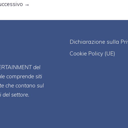
uccessivo
→
Dichiarazione sulla Pr
Cookie Policy (UE)
ERT
AINMENT
del
ale comprende siti
te che contano sul
 del settore.