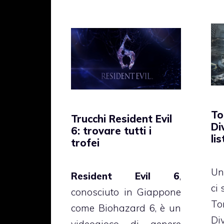
To
Trucchi Resident Evil
Di
6: trovare tutti i
li
trofei
Un
Resident Evil 6
,
ci 
conosciuto in Giappone
To
come Biohazard 6, è un
Di