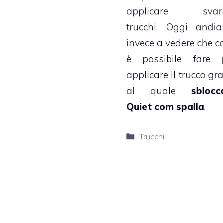
applicare svari
trucchi. Oggi andi
invece a vedere che c
è possibile fare 
applicare il trucco gr
al quale
sblocc
Quiet com spalla
.
Categorie
Trucchi