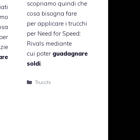
scopriamo quindi che
ati
cosa bisogna fare
amo
per applicare i trucchi
osa
per Need for Speed:
per
Rivals mediante
azie
cui poter
guadagnare
are
soldi
.
Categorie
Trucchi