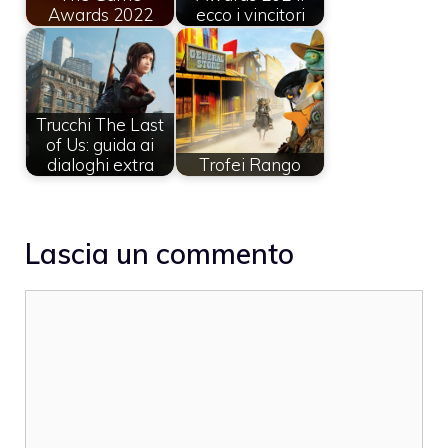
Awards 2022
ecco i vincitori
Trucchi The Last
of Us: guida ai
dialoghi extra
Trofei Rango
Lascia un commento
Commento