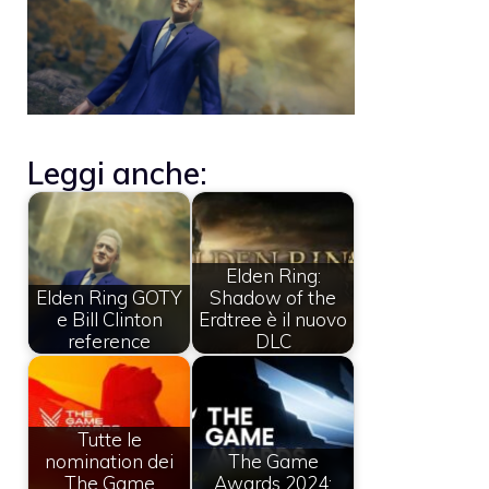
Leggi anche:
Elden Ring:
Elden Ring GOTY
Shadow of the
e Bill Clinton
Erdtree è il nuovo
reference
DLC
Tutte le
nomination dei
The Game
The Game
Awards 2024: