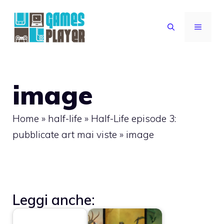
Vai
al
MENU
contenuto
image
Home
»
half-life
»
Half-Life episode 3:
pubblicate art mai viste
»
image
Leggi anche: