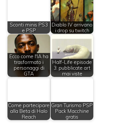
Sconti minis PS3
Diablo IV arrivano
e PSP
i drop su twitch
Ecco come l'IA ha
trasformato i
Half-Life episode
personaggi di
3: pubblicate art
GTA
mai viste
Come partecipare
Gran Turismo PSP
alla Beta di Halo
Pack Macchine
Reach
gratis