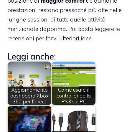
posizione di
maggior comfort
e quindi le
prestazioni restano pressoché più alte nelle
lunghe sessioni di tutte quelle attività
menzionate dapprima. Poi basta leggere le
recensioni per farvi ulteriori idee.
Leggi anche:
Aggiornamento
Come usare il
dashboard Xbox
controller della
360 per Kinect
PS3 sul PC