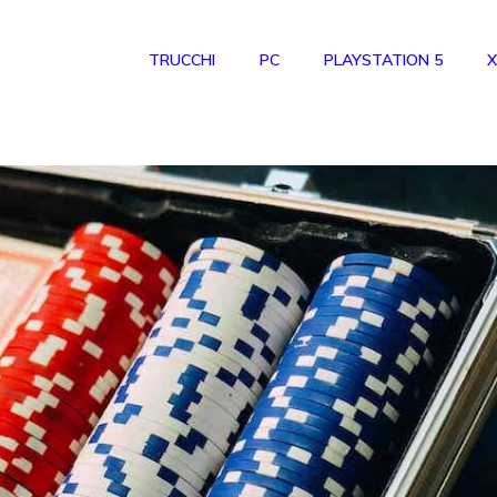
TRUCCHI
PC
PLAYSTATION 5
X