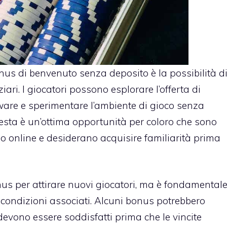
nus di benvenuto senza deposito è la possibilità d
iari. I giocatori possono esplorare l’offerta di
ftware e sperimentare l’ambiente di gioco senza
esta è un’ottima opportunità per coloro che sono
o online e desiderano acquisire familiarità prima
onus per attirare nuovi giocatori, ma è fondamental
e condizioni associati. Alcuni bonus potrebbero
evono essere soddisfatti prima che le vincite