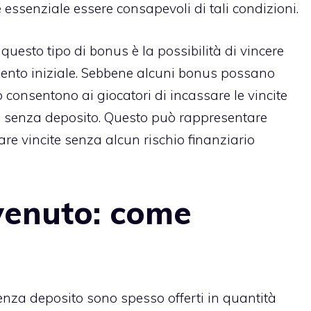
 essenziale essere consapevoli di tali condizioni.
 questo tipo di bonus è la possibilità di vincere
ento iniziale. Sebbene alcuni bonus possano
nò consentono ai giocatori di incassare le vincite
o senza deposito. Questo può rappresentare
e vincite senza alcun rischio finanziario
venuto: come
enza deposito sono spesso offerti in quantità