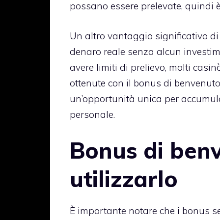
possano essere prelevate, quindi è
Un altro vantaggio significativo di
denaro reale senza alcun investim
avere limiti di prelievo, molti casi
ottenute con il bonus di benvenut
un’opportunità unica per accumular
personale.
Bonus di ben
utilizzarlo
È importante notare che i bonus s