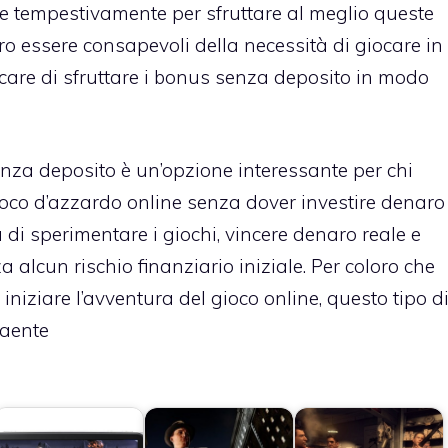
ire tempestivamente per sfruttare al meglio queste
bero essere consapevoli della necessità di giocare in
care di sfruttare i bonus senza deposito in modo
enza deposito è un’opzione interessante per chi
ioco d’azzardo online senza dover investire denaro
 di sperimentare i giochi, vincere denaro reale e
a alcun rischio finanziario iniziale. Per coloro che
niziare l’avventura del gioco online, questo tipo d
raente